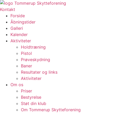
Videre
til
Kontakt
indhold
Forside
Åbningstider
Galleri
Kalender
Aktiviteter
Holdtræning
Pistol
Prøveskydning
Baner
Resultater og links
Aktiviteter
Om os
Priser
Bestyrelse
Støt din klub
Om Tommerup Skytteforening