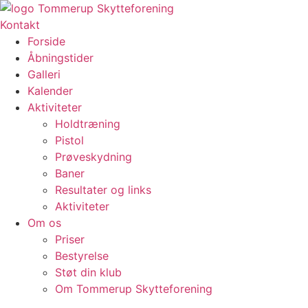
Videre
til
Kontakt
indhold
Forside
Åbningstider
Galleri
Kalender
Aktiviteter
Holdtræning
Pistol
Prøveskydning
Baner
Resultater og links
Aktiviteter
Om os
Priser
Bestyrelse
Støt din klub
Om Tommerup Skytteforening