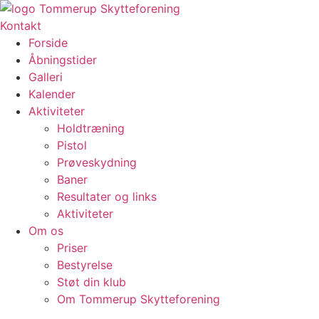
Videre
til
Kontakt
indhold
Forside
Åbningstider
Galleri
Kalender
Aktiviteter
Holdtræning
Pistol
Prøveskydning
Baner
Resultater og links
Aktiviteter
Om os
Priser
Bestyrelse
Støt din klub
Om Tommerup Skytteforening